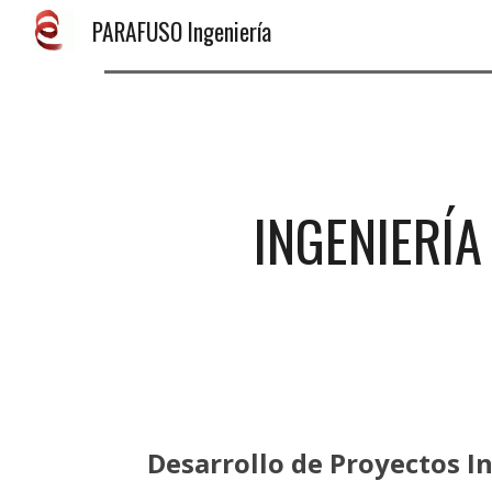
PARAFUSO Ingeniería
Sk
INGENIERÍA
D
esarroll
o de
Proyectos In